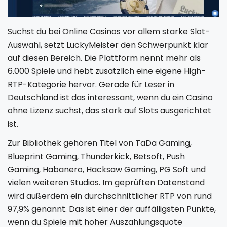
Suchst du bei Online Casinos vor allem starke Slot-
Auswahl, setzt LuckyMeister den Schwerpunkt klar
auf diesen Bereich. Die Plattform nennt mehr als
6.000 Spiele und hebt zusätzlich eine eigene High-
RTP-Kategorie hervor. Gerade für Leser in
Deutschland ist das interessant, wenn du ein Casino
ohne Lizenz suchst, das stark auf Slots ausgerichtet
ist.
Zur Bibliothek gehören Titel von TaDa Gaming,
Blueprint Gaming, Thunderkick, Betsoft, Push
Gaming, Habanero, Hacksaw Gaming, PG Soft und
vielen weiteren Studios. Im geprüften Datenstand
wird außerdem ein durchschnittlicher RTP von rund
97,9% genannt. Das ist einer der auffälligsten Punkte,
wenn du Spiele mit hoher Auszahlungsquote