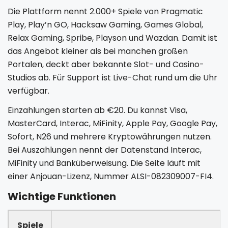
Die Plattform nennt 2.000+ Spiele von Pragmatic
Play, Play’n GO, Hacksaw Gaming, Games Global,
Relax Gaming, Spribe, Playson und Wazdan. Damit ist
das Angebot kleiner als bei manchen großen
Portalen, deckt aber bekannte Slot- und Casino-
Studios ab. Für Support ist Live-Chat rund um die Uhr
verfügbar.
Einzahlungen starten ab €20. Du kannst Visa,
MasterCard, Interac, MiFinity, Apple Pay, Google Pay,
Sofort, N26 und mehrere Kryptowährungen nutzen.
Bei Auszahlungen nennt der Datenstand Interac,
MiFinity und Banküberweisung. Die Seite läuft mit
einer Anjouan-Lizenz, Nummer ALSI-082309007-FI4.
Wichtige Funktionen
Spiele