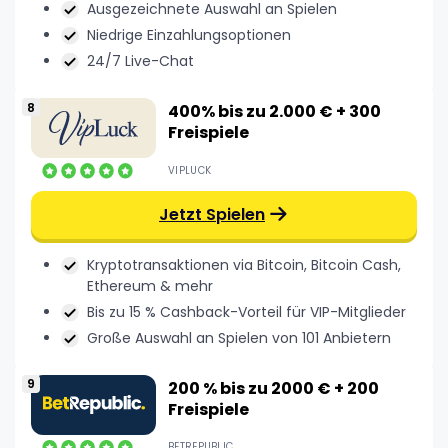
Ausgezeichnete Auswahl an Spielen
Niedrige Einzahlungsoptionen
24/7 Live-Chat
400% bis zu 2.000 € + 300
Freispiele
VIPLUCK
Jetzt Spielen
Kryptotransaktionen via Bitcoin, Bitcoin Cash,
Ethereum & mehr
Bis zu 15 % Cashback-Vorteil für VIP-Mitglieder
Große Auswahl an Spielen von 101 Anbietern
200 % bis zu 2000 € + 200
Freispiele
BETREPUBLIC