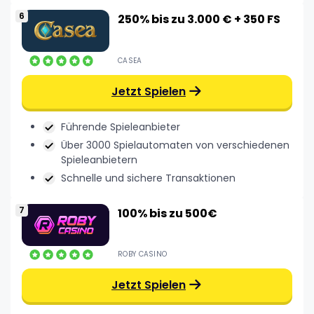
250% bis zu 3.000 € + 350 FS
CASEA
Jetzt Spielen
Führende Spieleanbieter
Über 3000 Spielautomaten von verschiedenen
Spieleanbietern
Schnelle und sichere Transaktionen
100% bis zu 500€
ROBY CASINO
Jetzt Spielen