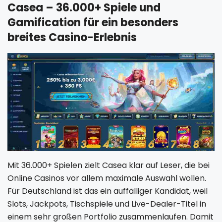
Casea – 36.000+ Spiele und
Gamification für ein besonders
breites Casino-Erlebnis
Mit 36.000+ Spielen zielt Casea klar auf Leser, die bei
Online Casinos vor allem maximale Auswahl wollen.
Für Deutschland ist das ein auffälliger Kandidat, weil
Slots, Jackpots, Tischspiele und Live-Dealer-Titel in
einem sehr großen Portfolio zusammenlaufen. Damit