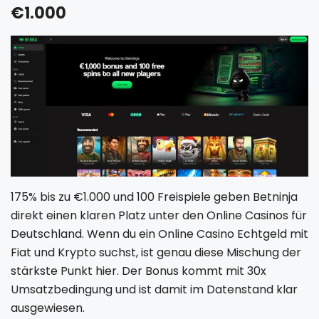
€1.000
175% bis zu €1.000 und 100 Freispiele geben Betninja
direkt einen klaren Platz unter den Online Casinos für
Deutschland. Wenn du ein Online Casino Echtgeld mit
Fiat und Krypto suchst, ist genau diese Mischung der
stärkste Punkt hier. Der Bonus kommt mit 30x
Umsatzbedingung und ist damit im Datenstand klar
ausgewiesen.