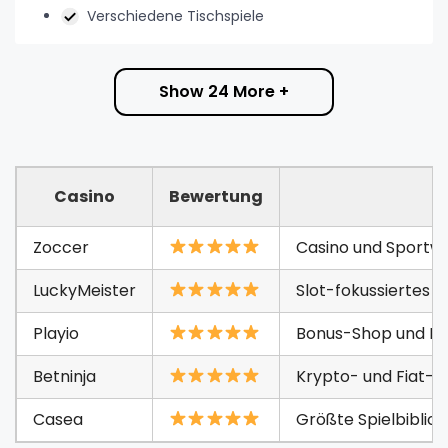
Verschiedene Tischspiele
Show 24 More +
Casino
Bewertung
Zoccer
Casino und Sportwe
LuckyMeister
Slot-fokussiertes 
Playio
Bonus-Shop und Da
Betninja
Krypto- und Fiat-
Casea
Größte Spielbiblio