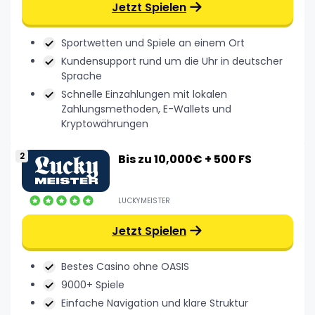
Jetzt Spielen
Sportwetten und Spiele an einem Ort
Kundensupport rund um die Uhr in deutscher
Sprache
Schnelle Einzahlungen mit lokalen
Zahlungsmethoden, E-Wallets und
Kryptowährungen
Bis zu 10,000€ + 500 FS
LUCKYMEISTER
Jetzt Spielen
Bestes Casino ohne OASIS
9000+ Spiele
Einfache Navigation und klare Struktur