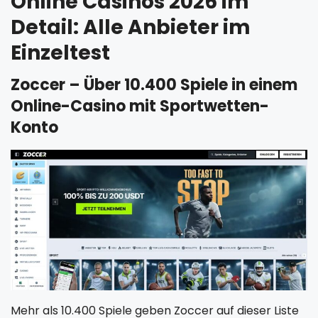
Online Casinos 2026 im
Detail: Alle Anbieter im
Einzeltest
Zoccer – Über 10.400 Spiele in einem
Online-Casino mit Sportwetten-
Konto
Mehr als 10.400 Spiele geben Zoccer auf dieser Liste