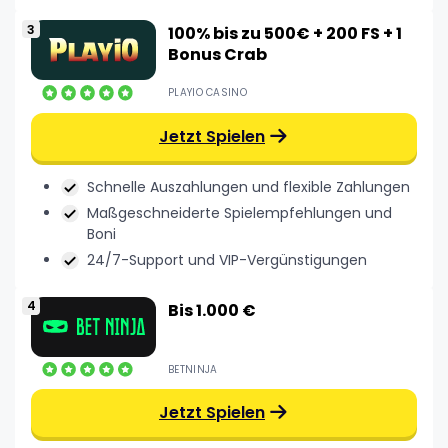
100% bis zu 500€ + 200 FS + 1
Bonus Crab
PLAYIO CASINO
Jetzt Spielen
Schnelle Auszahlungen und flexible Zahlungen
Maßgeschneiderte Spielempfehlungen und
Boni
24/7-Support und VIP-Vergünstigungen
Bis 1.000 €
BETNINJA
Jetzt Spielen