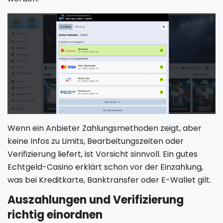
Wenn ein Anbieter Zahlungsmethoden zeigt, aber
keine Infos zu Limits, Bearbeitungszeiten oder
Verifizierung liefert, ist Vorsicht sinnvoll. Ein gutes
Echtgeld-Casino erklärt schon vor der Einzahlung,
was bei Kreditkarte, Banktransfer oder E-Wallet gilt.
Auszahlungen und Verifizierung
richtig einordnen