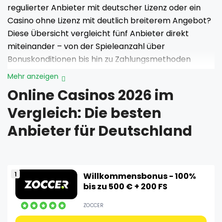
regulierter Anbieter mit deutscher Lizenz oder ein
Casino ohne Lizenz mit deutlich breiterem Angebot?
Diese Übersicht vergleicht fünf Anbieter direkt
miteinander – von der Spieleanzahl über
Bonuskonditionen bis hin zu Zahlungsmethoden
Mehr anzeigen
Online Casinos 2026 im
Vergleich: Die besten
Anbieter für Deutschland
Willkommensbonus - 100%
bis zu 500 € + 200 FS
ZOCCER