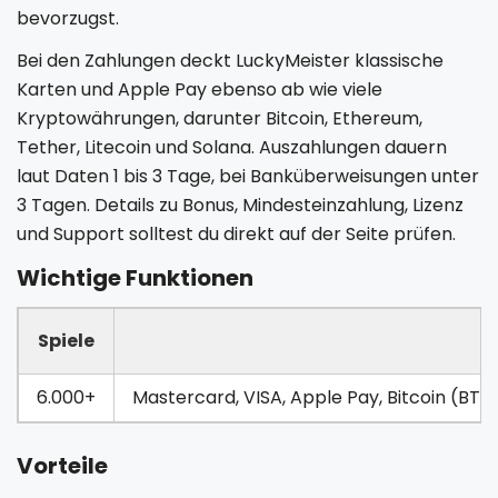
bevorzugst.
Bei den Zahlungen deckt LuckyMeister klassische
Karten und Apple Pay ebenso ab wie viele
Kryptowährungen, darunter Bitcoin, Ethereum,
Tether, Litecoin und Solana. Auszahlungen dauern
laut Daten 1 bis 3 Tage, bei Banküberweisungen unter
3 Tagen. Details zu Bonus, Mindesteinzahlung, Lizenz
und Support solltest du direkt auf der Seite prüfen.
Wichtige Funktionen
Spiele
6.000+
Mastercard, VISA, Apple Pay, Bitcoin (BTC
Vorteile