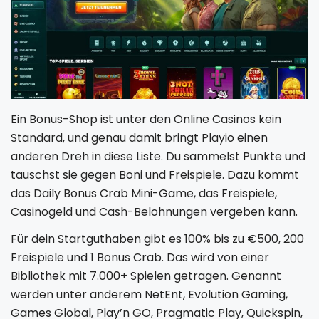
Ein Bonus-Shop ist unter den Online Casinos kein
Standard, und genau damit bringt Playio einen
anderen Dreh in diese Liste. Du sammelst Punkte und
tauschst sie gegen Boni und Freispiele. Dazu kommt
das Daily Bonus Crab Mini-Game, das Freispiele,
Casinogeld und Cash-Belohnungen vergeben kann.
Für dein Startguthaben gibt es 100% bis zu €500, 200
Freispiele und 1 Bonus Crab. Das wird von einer
Bibliothek mit 7.000+ Spielen getragen. Genannt
werden unter anderem NetEnt, Evolution Gaming,
Games Global, Play’n GO, Pragmatic Play, Quickspin,