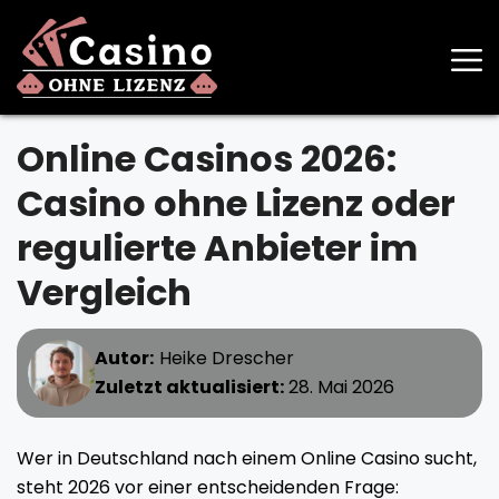
Zum
Inhalt
springen
Online Casinos 2026:
Casino ohne Lizenz oder
regulierte Anbieter im
Vergleich
Autor:
Heike Drescher
Zuletzt aktualisiert:
28. Mai 2026
Wer in Deutschland nach einem Online Casino sucht,
steht 2026 vor einer entscheidenden Frage: