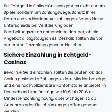
Bei Echtgeld in Online-Casinos geht es nicht nur um
Spiele, sondern um Zahlungswege, Schutz Ihrer
Daten und verlässliche Auszahlungen. Schon kleine
Unterschiede bei Verifizierung oder
Bearbeitungszeiten entscheiden darüber, ob ein
Angebot alltagstauglich ist. Deshalb sollten Sie vor
der ersten Einzahlung genauer hinsehen.
Sichere Einzahlung in Echtgeld-
Casinos
Bevor Sie Geld einzahlen, sollten Sie prüfen, ob das
Casino gesicherte Zahlungen, klare Mindestbeträge
und eine nachvollziehbare Kontohistorie anbietet. In
Deutschland sind Beträge wie 10 € bis 20 € als
Mindesteinzahlung häufig, aber wichtiger ist, ob
Gebühren oder Einschränkungen offen genannt
werden.